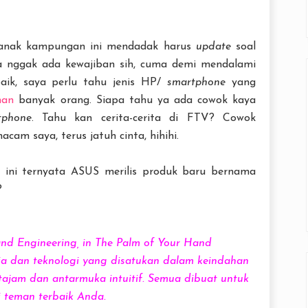
 anak kampungan ini mendadak harus
update
soal
a nggak ada kewajiban sih, cuma demi mendalami
baik, saya perlu tahu jenis HP/
smartphone
yang
man
banyak orang. Siapa tahu ya ada cowok kaya
tphone
. Tahu kan cerita-cerita di FTV? Cowok
m saya, terus jatuh cinta, hihihi.
u ini ternyata ASUS merilis produk baru bernama
?
nd Engineering, in The Palm of Your Hand
ia dan teknologi yang disatukan dalam keindahan
r tajam dan antarmuka intuitif. Semua dibuat untuk
 teman terbaik Anda.