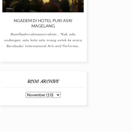
NGADEM DI HOTEL PURI ASRI
MAGELANG
Bismillaahirrahmaanirrahiim.... "Kak, ada
undangan, satu kota satu orang untuk ke acara
Borobudur Internasional Arts and Performa...
BLOG ARCHIVE