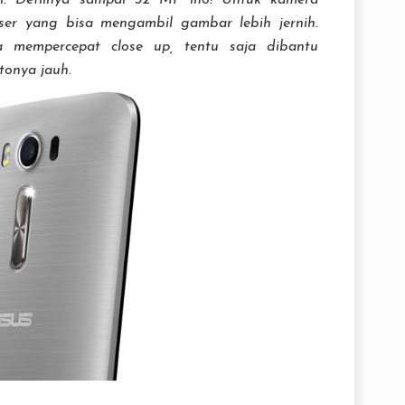
ggi. Detilnya sampai 32 MP lho! Untuk kamera
er yang bisa mengambil gambar lebih jernih.
a mempercepat close up, tentu saja dibantu
tonya jauh.