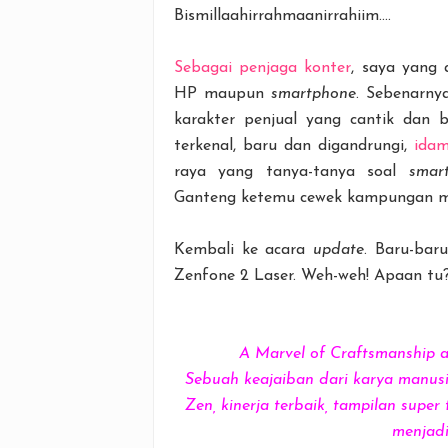
Bismillaahirrahmaanirrahiim....
Sebagai penjaga konter
, saya yang
HP maupun
smartphone
. Sebenarny
karakter penjual yang cantik dan 
terkenal, baru dan digandrungi,
ida
raya yang tanya-tanya soal
smar
Ganteng ketemu cewek kampungan maca
Kembali ke acara
update
. Baru-bar
Zenfone 2 Laser. Weh-weh! Apaan tu
A Marvel of Craftsmanship a
Sebuah keajaiban dari karya manus
Zen, kinerja terbaik, tampilan supe
menjadi