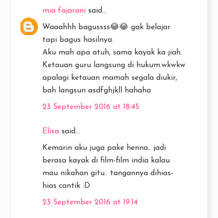
mia fajarani
said...
Waaahhh bagussss😂😂 gak belajar
tapi bagus hasilnya.
Aku mah apa atuh, sama kayak ka jiah.
Ketauan guru langsung di hukum.wkwkw
apalagi ketauan mamah segala diukir,
bah langsun asdfghjkll hahaha
23 September 2016 at 18:45
Elisa
said...
Kemarin aku juga pake henna.. jadi
berasa kayak di film-film india kalau
mau nikahan gitu.. tangannya dihias-
hias cantik :D
23 September 2016 at 19:14