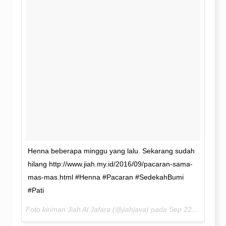
Henna beberapa minggu yang lalu. Sekarang sudah
hilang http://www.jiah.my.id/2016/09/pacaran-sama-
mas-mas.html #Henna #Pacaran #SedekahBumi
#Pati
Foto kiriman Jiah Al Jafara (@jiahjava) pada
Sep 22, 2016 pada 5:43 PDT