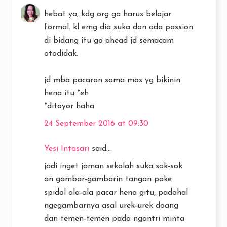
hebat ya, kdg org ga harus belajar
formal. kl emg dia suka dan ada passion
di bidang itu go ahead jd semacam
otodidak.
jd mba pacaran sama mas yg bikinin
hena itu *eh
*ditoyor haha
24 September 2016 at 09:30
Yesi Intasari
said...
jadi inget jaman sekolah suka sok-sok
an gambar-gambarin tangan pake
spidol ala-ala pacar hena gitu, padahal
ngegambarnya asal urek-urek doang
dan temen-temen pada ngantri minta