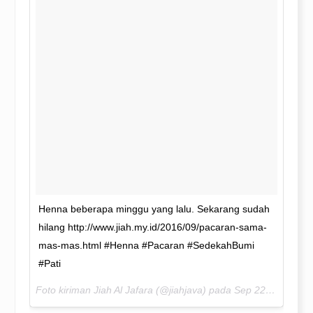
Henna beberapa minggu yang lalu. Sekarang sudah
hilang http://www.jiah.my.id/2016/09/pacaran-sama-
mas-mas.html #Henna #Pacaran #SedekahBumi
#Pati
Foto kiriman Jiah Al Jafara (@jiahjava) pada
Sep 22, 2016 pada 5:43 PDT