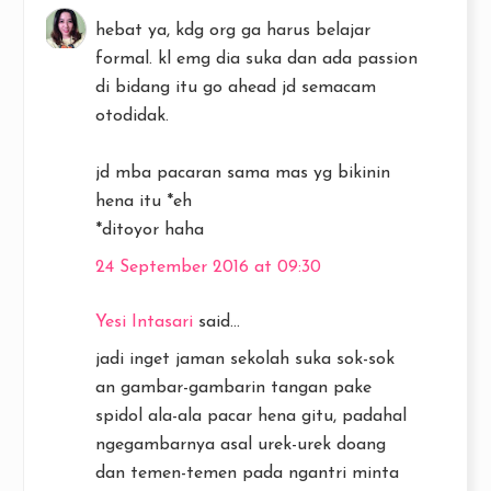
hebat ya, kdg org ga harus belajar
formal. kl emg dia suka dan ada passion
di bidang itu go ahead jd semacam
otodidak.
jd mba pacaran sama mas yg bikinin
hena itu *eh
*ditoyor haha
24 September 2016 at 09:30
Yesi Intasari
said...
jadi inget jaman sekolah suka sok-sok
an gambar-gambarin tangan pake
spidol ala-ala pacar hena gitu, padahal
ngegambarnya asal urek-urek doang
dan temen-temen pada ngantri minta