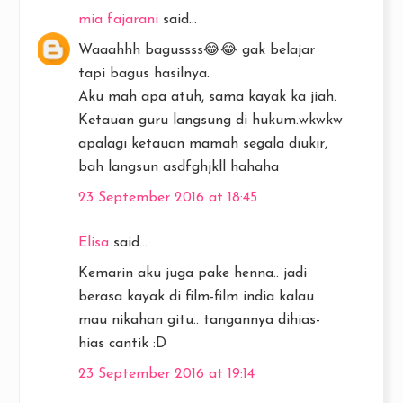
mia fajarani
said...
Waaahhh bagussss😂😂 gak belajar
tapi bagus hasilnya.
Aku mah apa atuh, sama kayak ka jiah.
Ketauan guru langsung di hukum.wkwkw
apalagi ketauan mamah segala diukir,
bah langsun asdfghjkll hahaha
23 September 2016 at 18:45
Elisa
said...
Kemarin aku juga pake henna.. jadi
berasa kayak di film-film india kalau
mau nikahan gitu.. tangannya dihias-
hias cantik :D
23 September 2016 at 19:14