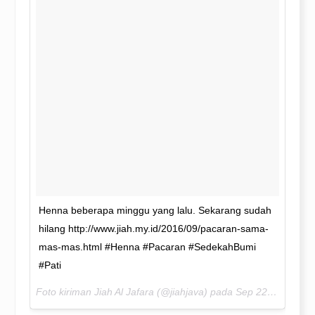
Henna beberapa minggu yang lalu. Sekarang sudah
hilang http://www.jiah.my.id/2016/09/pacaran-sama-
mas-mas.html #Henna #Pacaran #SedekahBumi
#Pati
Foto kiriman Jiah Al Jafara (@jiahjava) pada
Sep 22, 2016 pada 5:43 PDT