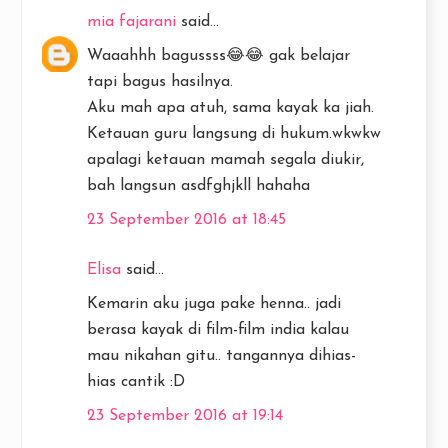
mia fajarani
said...
Waaahhh bagussss😂😂 gak belajar
tapi bagus hasilnya.
Aku mah apa atuh, sama kayak ka jiah.
Ketauan guru langsung di hukum.wkwkw
apalagi ketauan mamah segala diukir,
bah langsun asdfghjkll hahaha
23 September 2016 at 18:45
Elisa
said...
Kemarin aku juga pake henna.. jadi
berasa kayak di film-film india kalau
mau nikahan gitu.. tangannya dihias-
hias cantik :D
23 September 2016 at 19:14