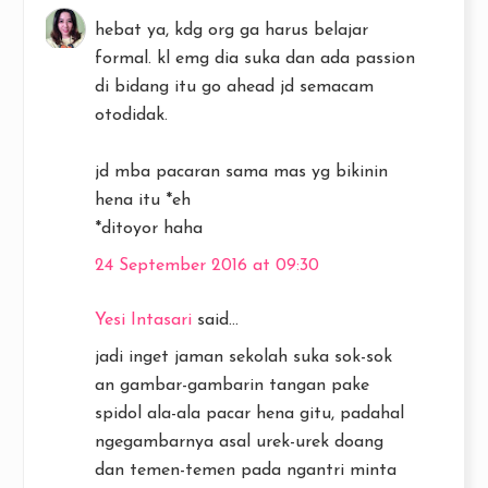
hebat ya, kdg org ga harus belajar
formal. kl emg dia suka dan ada passion
di bidang itu go ahead jd semacam
otodidak.
jd mba pacaran sama mas yg bikinin
hena itu *eh
*ditoyor haha
24 September 2016 at 09:30
Yesi Intasari
said...
jadi inget jaman sekolah suka sok-sok
an gambar-gambarin tangan pake
spidol ala-ala pacar hena gitu, padahal
ngegambarnya asal urek-urek doang
dan temen-temen pada ngantri minta