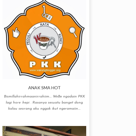
ANAK SMA HOT
Bismillahirrahmaanirrahiim…. WeBe ngadain PKK
lagi hore :hepi . Rasanya sesuatu banget dong
kalau seorang aku nggak ikut ngeramaiin....