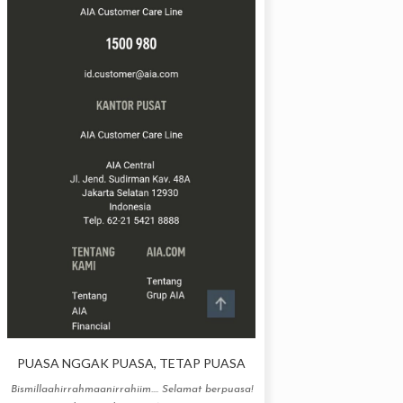
PUASA NGGAK PUASA, TETAP PUASA
Bismillaahirrahmaanirrahiim.... Selamat berpuasa!