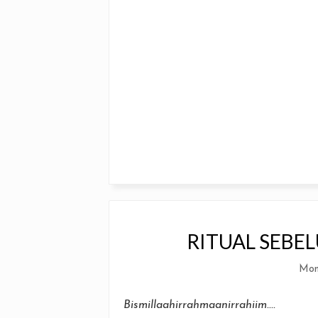
RITUAL SEBE
Mon
Bismillaahirrahmaanirrahiim....