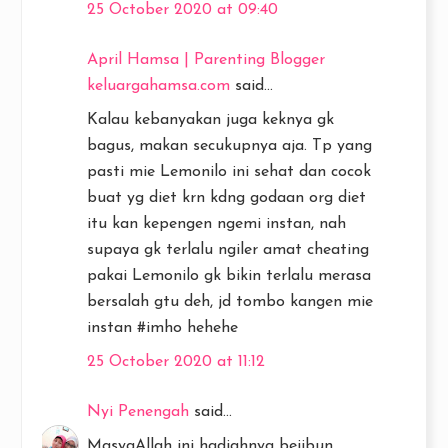
25 October 2020 at 09:40
April Hamsa | Parenting Blogger
keluargahamsa.com
said...
Kalau kebanyakan juga keknya gk
bagus, makan secukupnya aja. Tp yang
pasti mie Lemonilo ini sehat dan cocok
buat yg diet krn kdng godaan org diet
itu kan kepengen ngemi instan, nah
supaya gk terlalu ngiler amat cheating
pakai Lemonilo gk bikin terlalu merasa
bersalah gtu deh, jd tombo kangen mie
instan #imho hehehe
25 October 2020 at 11:12
Nyi Penengah
said...
MasyaAllah ini hadiahnya bejibun