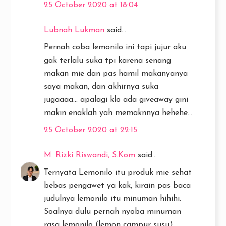
25 October 2020 at 18:04
Lubnah Lukman
said...
Pernah coba lemonilo ini tapi jujur aku
gak terlalu suka tpi karena senang
makan mie dan pas hamil makanyanya
saya makan, dan akhirnya suka
jugaaaa... apalagi klo ada giveaway gini
makin enaklah yah memaknnya hehehe...
25 October 2020 at 22:15
M. Rizki Riswandi, S.Kom
said...
Ternyata Lemonilo itu produk mie sehat
bebas pengawet ya kak, kirain pas baca
judulnya lemonilo itu minuman hihihi.
Soalnya dulu pernah nyoba minuman
rasa lemonilo (lemon campur susu)