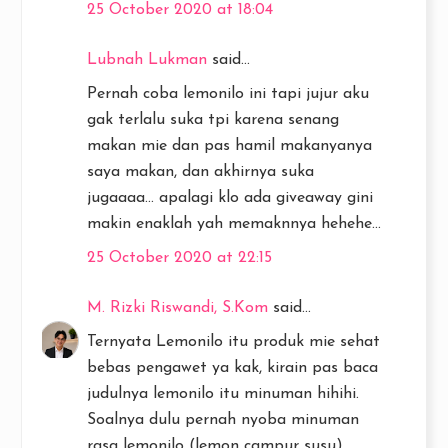
25 October 2020 at 18:04
Lubnah Lukman
said...
Pernah coba lemonilo ini tapi jujur aku
gak terlalu suka tpi karena senang
makan mie dan pas hamil makanyanya
saya makan, dan akhirnya suka
jugaaaa... apalagi klo ada giveaway gini
makin enaklah yah memaknnya hehehe...
25 October 2020 at 22:15
M. Rizki Riswandi, S.Kom
said...
Ternyata Lemonilo itu produk mie sehat
bebas pengawet ya kak, kirain pas baca
judulnya lemonilo itu minuman hihihi.
Soalnya dulu pernah nyoba minuman
rasa lemonilo (lemon campur susu)