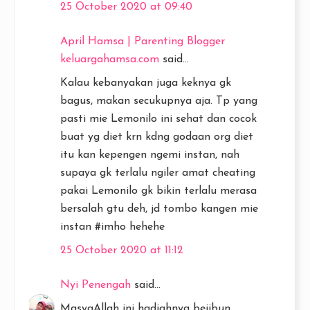
25 October 2020 at 09:40
April Hamsa | Parenting Blogger
keluargahamsa.com
said...
Kalau kebanyakan juga keknya gk
bagus, makan secukupnya aja. Tp yang
pasti mie Lemonilo ini sehat dan cocok
buat yg diet krn kdng godaan org diet
itu kan kepengen ngemi instan, nah
supaya gk terlalu ngiler amat cheating
pakai Lemonilo gk bikin terlalu merasa
bersalah gtu deh, jd tombo kangen mie
instan #imho hehehe
25 October 2020 at 11:12
Nyi Penengah
said...
MasyaAllah ini hadiahnya bejibun