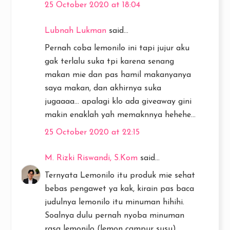
25 October 2020 at 18:04
Lubnah Lukman
said...
Pernah coba lemonilo ini tapi jujur aku
gak terlalu suka tpi karena senang
makan mie dan pas hamil makanyanya
saya makan, dan akhirnya suka
jugaaaa... apalagi klo ada giveaway gini
makin enaklah yah memaknnya hehehe...
25 October 2020 at 22:15
M. Rizki Riswandi, S.Kom
said...
Ternyata Lemonilo itu produk mie sehat
bebas pengawet ya kak, kirain pas baca
judulnya lemonilo itu minuman hihihi.
Soalnya dulu pernah nyoba minuman
rasa lemonilo (lemon campur susu)