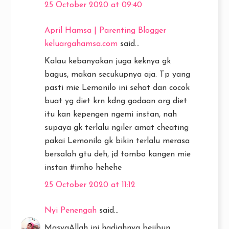
25 October 2020 at 09:40
April Hamsa | Parenting Blogger
keluargahamsa.com
said...
Kalau kebanyakan juga keknya gk
bagus, makan secukupnya aja. Tp yang
pasti mie Lemonilo ini sehat dan cocok
buat yg diet krn kdng godaan org diet
itu kan kepengen ngemi instan, nah
supaya gk terlalu ngiler amat cheating
pakai Lemonilo gk bikin terlalu merasa
bersalah gtu deh, jd tombo kangen mie
instan #imho hehehe
25 October 2020 at 11:12
Nyi Penengah
said...
MasyaAllah ini hadiahnya bejibun