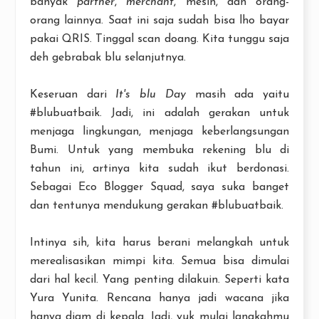
banyak
partner
,
merchant
, mesin, dan orang-
orang lainnya. Saat ini saja sudah bisa lho bayar
pakai QRIS. Tinggal scan doang. Kita tunggu saja
deh gebrabak blu selanjutnya.
Keseruan dari
It's blu Day
masih ada yaitu
#blubuatbaik. Jadi, ini adalah gerakan untuk
menjaga lingkungan, menjaga keberlangsungan
Bumi. Untuk yang membuka rekening blu di
tahun ini, artinya kita sudah ikut berdonasi.
Sebagai Eco Blogger Squad, saya suka banget
dan tentunya mendukung gerakan #blubuatbaik.
Intinya sih, kita harus berani melangkah untuk
merealisasikan mimpi kita. Semua bisa dimulai
dari hal kecil. Yang penting dilakuin. Seperti kata
Yura Yunita. Rencana hanya jadi wacana jika
hanya diam di kepala. Jadi, yuk mulai langkahmu