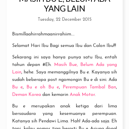
YANG LAIN
Tuesday, 22 December 2015
Bismillaahirrahmaanirrahiim....
Selamat Hari Ibu Bagi semua Ibu dan Calon Ibu!!!
Sekarang ini saya hanya punya satu Ibu, entah
tahun depan #Eh.
Masih Bue, Belum Ada yang
Lain
, hehe. Saya memanggilnya Bu e. Kayanya sih
sudah beberapa post ngomongin Bu e di sini. Ada
Bu e
,
Bu e oh Bu e
,
Perempuan Tambal Ban
,
Deman Korea
dan kemarin
Anak Motor
.
Bu e merupakan anak ketiga dari lima
bersaudara yang kesemuanya perempuan.
Katanya sih Pendawi Lima. Hah! Ada-ada saja. Eh
tapi, kalau nomor tiga berarti Bu e Arjuna dong!