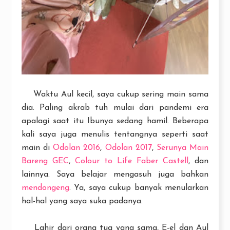
Waktu Aul kecil, saya cukup sering main sama
dia. Paling akrab tuh mulai dari pandemi era
apalagi saat itu Ibunya sedang hamil. Beberapa
kali saya juga menulis tentangnya seperti saat
main di
Odolan 2016
,
Odolan 2017
,
Serunya Main
Bareng GEC
,
Colour to Life Faber Castell
, dan
lainnya. Saya belajar mengasuh juga bahkan
mendongeng
. Ya, saya cukup banyak menularkan
hal-hal yang saya suka padanya.
Lahir dari orang tua yang sama, E-el dan Aul