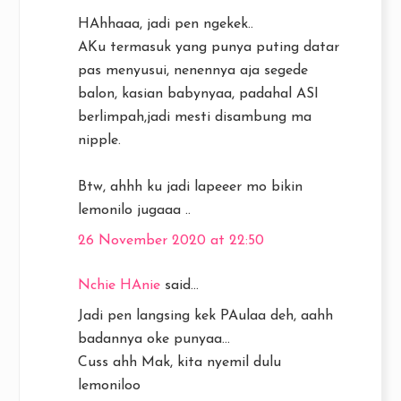
HAhhaaa, jadi pen ngekek..
AKu termasuk yang punya puting datar
pas menyusui, nenennya aja segede
balon, kasian babynyaa, padahal ASI
berlimpah,jadi mesti disambung ma
nipple.
Btw, ahhh ku jadi lapeeer mo bikin
lemonilo jugaaa ..
26 November 2020 at 22:50
Nchie HAnie
said...
Jadi pen langsing kek PAulaa deh, aahh
badannya oke punyaa...
Cuss ahh Mak, kita nyemil dulu
lemoniloo