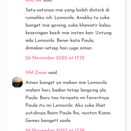
Ana Ike
said...
Satu-satunya mie yang boleh distock di
rumahku nih. Lemonilo. Anakku tu suka
banget mie goreng, suka khawatir kalau
keseringan kasih mie instan kan. Untung
ada Lemonilo. Bener kata Paula,
dimakan setiap hari juga aman
26 November 2020 at 17:32
HM Zwan
said...
Aman banget ya makan mie Lemonilo
malam hari, badan tetap langsing ala
Paula. Baru tau ternyata mi favoritnya
Paula itu mi Lemonilo. Aku suka lihat
yutubnya Baim Paula lho, nonton Kiano.
Gemes bangett soale
26 November 2020 at 17:39