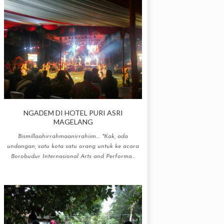
NGADEM DI HOTEL PURI ASRI
MAGELANG
Bismillaahirrahmaanirrahiim.... "Kak, ada
undangan, satu kota satu orang untuk ke acara
Borobudur Internasional Arts and Performa...