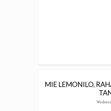
MIE LEMONILO, RA
TA
Wednesd