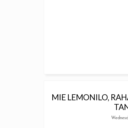
MIE LEMONILO, RA
TA
Wednesd