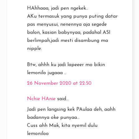
HAhhaaa, jadi pen ngekek..
AKu termasuk yang punya puting datar
pas menyusui, nenennya aja segede
balon, kasian babynyaa, padahal ASI
berlimpah,jadi mesti disambung ma
nipple.
Btw, ahhh ku jadi lapeeer mo bikin
lemonilo jugaaa ..
26 November 2020 at 22:50
Nchie HAnie
said...
Jadi pen langsing kek PAulaa deh, aahh
badannya oke punyaa...
Cuss ahh Mak, kita nyemil dulu
lemoniloo