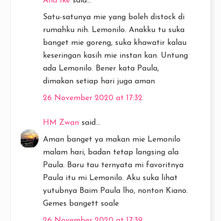
Ana Ike
said...
Satu-satunya mie yang boleh distock di
rumahku nih. Lemonilo. Anakku tu suka
banget mie goreng, suka khawatir kalau
keseringan kasih mie instan kan. Untung
ada Lemonilo. Bener kata Paula,
dimakan setiap hari juga aman
26 November 2020 at 17:32
HM Zwan
said...
Aman banget ya makan mie Lemonilo
malam hari, badan tetap langsing ala
Paula. Baru tau ternyata mi favoritnya
Paula itu mi Lemonilo. Aku suka lihat
yutubnya Baim Paula lho, nonton Kiano.
Gemes bangett soale
26 November 2020 at 17:39