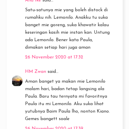
Ana Ike
said...
Satu-satunya mie yang boleh distock di
rumahku nih. Lemonilo. Anakku tu suka
banget mie goreng, suka khawatir kalau
keseringan kasih mie instan kan. Untung
ada Lemonilo. Bener kata Paula,
dimakan setiap hari juga aman
26 November 2020 at 17:32
HM Zwan
said...
Aman banget ya makan mie Lemonilo
malam hari, badan tetap langsing ala
Paula. Baru tau ternyata mi favoritnya
Paula itu mi Lemonilo. Aku suka lihat
yutubnya Baim Paula lho, nonton Kiano.
Gemes bangett soale
26 November 2020 at 17:39