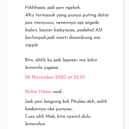
HAhhaaa, jadi pen ngekek..
AKu termasuk yang punya puting datar
pas menyusui, nenennya aja segede
balon, kasian babynyaa, padahal ASI
berlimpah,jadi mesti disambung ma
nipple.
Btw, ahhh ku jadi lapeeer mo bikin
lemonilo jugaaa ..
26 November 2020 at 22:50
Nchie HAnie
said...
Jadi pen langsing kek PAulaa deh, aahh
badannya oke punyaa...
Cuss ahh Mak, kita nyemil dulu
lemoniloo